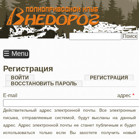
ПЕРЕЙТИ
К
ОСНОВНОМУ
СОДЕРЖАНИЮ
Поиск
☰ Menu
Регистрация
Главные
ВОЙТИ
РЕГИСТРАЦИЯ
(АК
ВКЛ
ВОССТАНОВИТЬ ПАРОЛЬ
вкладки
E-mail адрес
Действительный адрес электронной почты. Все электронные
письма, отправляемые системой, будут высланы на данный
адрес. Адрес электронной почты не станет публичным и будет
использоваться только если Вы захотите получить новый