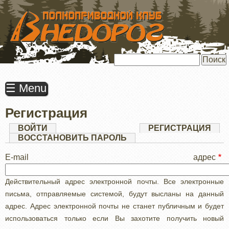
ПЕРЕЙТИ
К
ОСНОВНОМУ
СОДЕРЖАНИЮ
Поиск
☰ Menu
Регистрация
Главные
ВОЙТИ
РЕГИСТРАЦИЯ
(АК
ВКЛ
ВОССТАНОВИТЬ ПАРОЛЬ
вкладки
E-mail адрес
Действительный адрес электронной почты. Все электронные
письма, отправляемые системой, будут высланы на данный
адрес. Адрес электронной почты не станет публичным и будет
использоваться только если Вы захотите получить новый