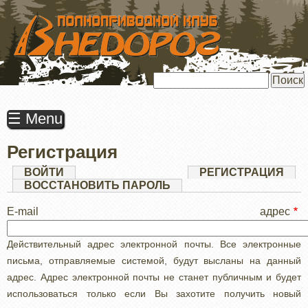
ПЕРЕЙТИ
К
ОСНОВНОМУ
СОДЕРЖАНИЮ
Поиск
☰ Menu
Регистрация
Главные
ВОЙТИ
РЕГИСТРАЦИЯ
(АК
ВКЛ
ВОССТАНОВИТЬ ПАРОЛЬ
вкладки
E-mail адрес
Действительный адрес электронной почты. Все электронные
письма, отправляемые системой, будут высланы на данный
адрес. Адрес электронной почты не станет публичным и будет
использоваться только если Вы захотите получить новый