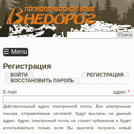
ПЕРЕЙТИ
К
ОСНОВНОМУ
СОДЕРЖАНИЮ
Поиск
☰ Menu
Регистрация
Главные
ВОЙТИ
РЕГИСТРАЦИЯ
(АК
ВКЛ
ВОССТАНОВИТЬ ПАРОЛЬ
вкладки
E-mail адрес
Действительный адрес электронной почты. Все электронные
письма, отправляемые системой, будут высланы на данный
адрес. Адрес электронной почты не станет публичным и будет
использоваться только если Вы захотите получить новый