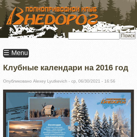
ПЕРЕЙТИ
К
ОСНОВНОМУ
СОДЕРЖАНИЮ
Поиск
☰ Menu
Клубные календари на 2016 год
Опубликовано
Alexey Lyutkevich
-
ср, 06/30/2021 - 16:56