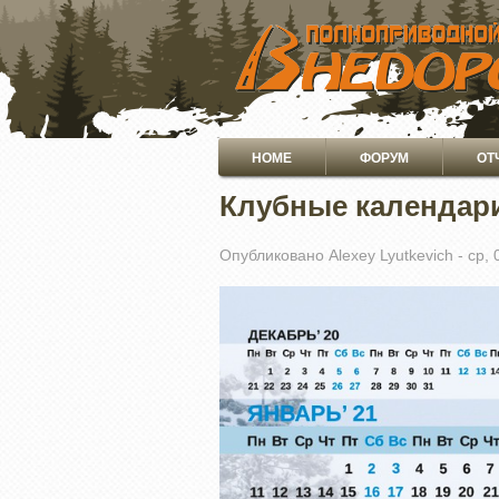
ПЕРЕЙТИ
К
ОСНОВНОМУ
СОДЕРЖАНИЮ
Основная
HOME
ФОРУМ
ОТ
навигация
Клубные календари
Опубликовано
Alexey Lyutkevich
-
ср, 