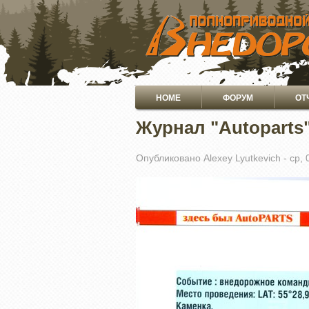
ПЕРЕЙТИ
К
ОСНОВНОМУ
СОДЕРЖАНИЮ
Основная
HOME
ФОРУМ
ОТ
навигация
Журнал "Autoparts"
Опубликовано
Alexey Lyutkevich
-
ср, 