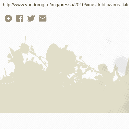
http://www.vnedorog.ru/img/pressa/2010/virus_kildin/virus_kild