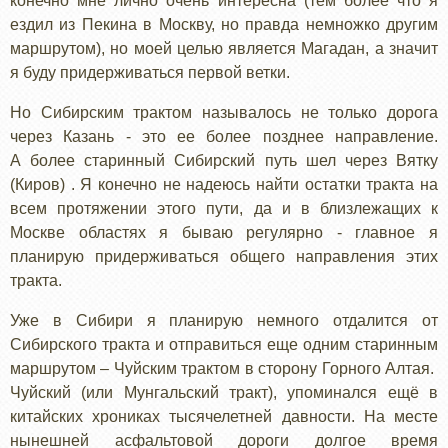
конечно мне лично очень интересна (тем более что я
ездил из Пекина в Москву, но правда немножко другим
маршрутом), но моей целью является Магадан, а значит
я буду придерживаться первой ветки.
Но Сибирским трактом называлось не только дорога
через Казань - это ее более позднее направление.
А более старинный Сибирский путь шел через Вятку
(Киров) . Я конечно не надеюсь найти остатки тракта на
всем протяжении этого пути, да и в близлежащих к
Москве областях я бываю регулярно - главное я
планирую придерживаться общего направления этих
тракта.
Уже в Сибири я планирую немного отдалится от
Сибирского тракта и отправиться еще одним старинным
маршрутом – Чуйским трактом в сторону Горного Алтая.
Чуйский (или Мунгальский тракт), упоминался ещё в
китайских хрониках тысячелетней давности. На месте
нынешней асфальтовой дороги долгое время