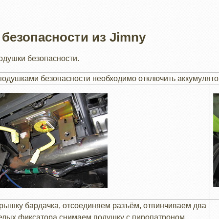
безопасности из Jimny
одушки безопасности.
душками безопасности необходимо отключить аккумулятор 
рышку бардачка, отсоединяем разъём, отвинчиваем два
елых фиксатора снимаем подушку с пиропатроном,