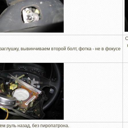
С
аглушку, вывинчиваем второй болт, фотка - не в фокусе
м руль назад, без пиропатрона.