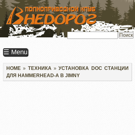
ПЕРЕЙТИ
К
ОСНОВНОМУ
СОДЕРЖАНИЮ
Поиск
☰ Menu
Строка
HOME
ТЕХНИКА
УСТАНОВКА DOC СТАНЦИИ
навигации
ДЛЯ HAMMERHEAD-А В JIMNY