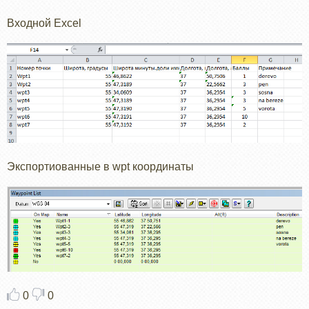
Входной Excel
Экспортиованные в wpt координаты
0
0