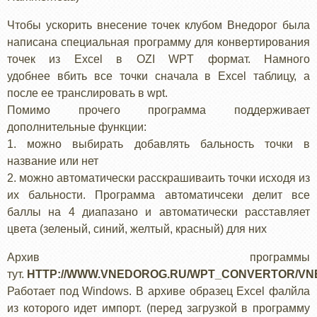
Чтобы ускорить внесение точек клубом Внедорог была
написана специальная программу для конвертирования
точек из Excel в OZI WPT формат. Намного
удобнее вбить все точки сначала в Excel таблицу, а
после ее транслировать в wpt.
Помимо прочего программа поддерживает
дополнительные функции:
1. можно выбирать добавлять бальность точки в
название или нет
2. можно автоматически расскрашиваить точки исходя из
их бальности. Программа автоматичсеки делит все
баллы на 4 диапазано и автоматически расставляет
цвета (зеленый, синий, желтый, красный) для них
Архив программы
тут.
HTTP://WWW.VNEDOROG.RU/WPT_CONVERTOR/VN
Работает под Windows. В архиве образец Excel фалйла
из которого идет импорт. (перед загрузкой в программу