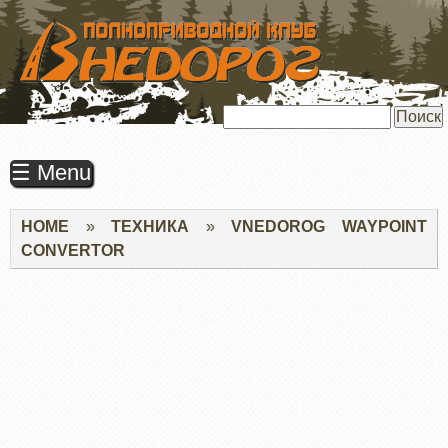
ПЕРЕЙТИ
К
ОСНОВНОМУ
СОДЕРЖАНИЮ
Поиск
☰ Menu
Строка
HOME
ТЕХНИКА
VNEDOROG WAYPOINT
навигации
CONVERTOR