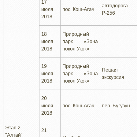
17
автодорога
июля
пос. Кош-Агач
Р-256
2018
18
Природный
июля
парк «Зона
2018
покоя Укок»
19
Природный
Пешая
июля
парк «Зона
экскурсия
2018
покоя Укок»
20
июля
пос. Кош-Агач
пер. Бугузун
2018
Этап 2
21
"Алтай"