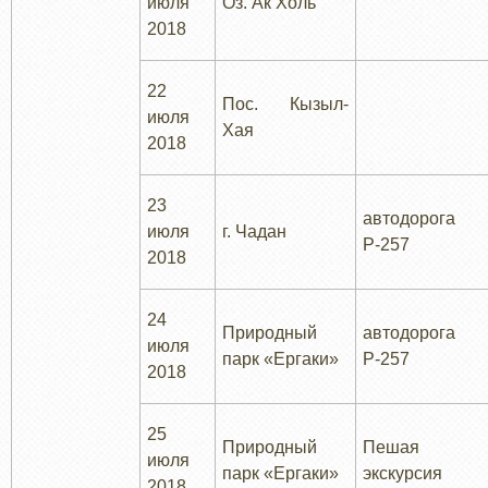
июля
Оз. Ак Холь
2018
22
Пос. Кызыл-
июля
Хая
2018
23
автодорога
июля
г. Чадан
Р-257
2018
24
Природный
автодорога
июля
парк «Ергаки»
Р-257
2018
25
Природный
Пешая
июля
парк «Ергаки»
экскурсия
2018