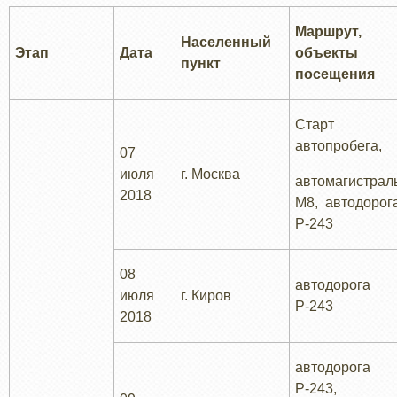
Маршрут,
Населенный
Этап
Дата
объекты
пункт
посещения
Старт
автопробега,
07
июля
г. Москва
автомагистрал
2018
М8, автодорог
Р-243
08
автодорога
июля
г. Киров
Р-243
2018
автодорога
Р-243,