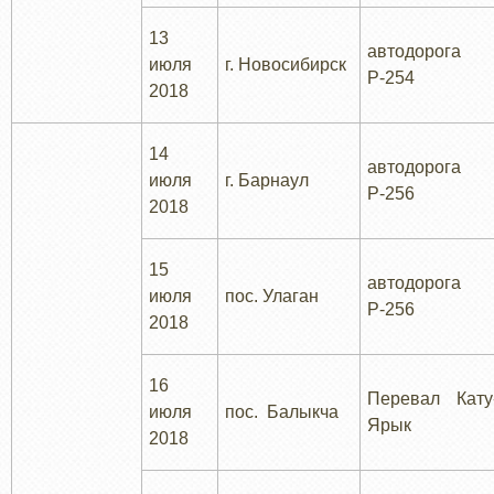
13
автодорога
июля
г. Новосибирск
Р-254
2018
14
автодорога
июля
г. Барнаул
Р-256
2018
15
автодорога
июля
пос. Улаган
Р-256
2018
16
Перевал Кату
июля
пос. Балыкча
Ярык
2018