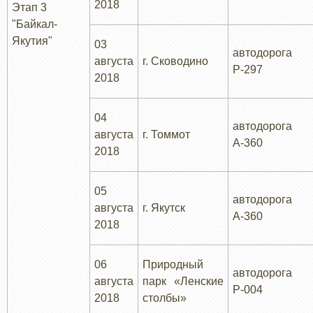
2018
Этап 3
"Байкал-
Якутия"
03
автодорога
августа
г. Сководино
Р-297
2018
04
автодорога
августа
г. Томмот
А-360
2018
05
автодорога
августа
г. Якутск
А-360
2018
06
Природный
автодорога
августа
парк «Ленские
Р-004
2018
столбы»