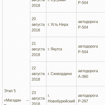
Р-504
2018
20
автодорога
августа
г. Усть Нера
Р-504
2018
21
автодорога
августа
г. Якутск
Р-504
2018
22
автодорога
августа
г. Сковордино
А-360
2018
Этап 5
23
г.
автодорога
августа
«Магадан –
Новобурейский
Р-297
2018