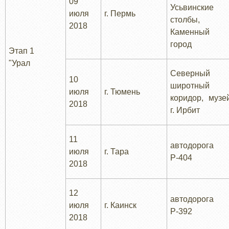
09
Усьвинские
июля
г. Пермь
столбы,
2018
Каменный
город
Этап 1
"Урал
Северный
10
широтный
июля
г. Тюмень
коридор, музе
2018
г. Ирбит
11
автодорога
июля
г. Тара
Р-404
2018
12
автодорога
июля
г. Каинск
Р-392
2018