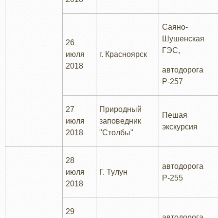
Саяно-
Шушенская
26
ГЭС,
июля
г. Красноярск
2018
автодорога
Р-257
27
Природный
Пешая
июля
заповедник
экскурсия
2018
"Столбы"
28
автодорога
июля
Г. Тулун
Р-255
2018
29
автодорога