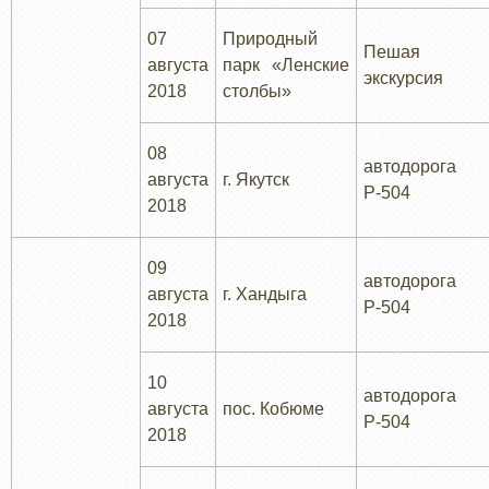
07
Природный
Пешая
августа
парк «Ленские
экскурсия
2018
столбы»
08
автодорога
августа
г. Якутск
Р-504
2018
09
автодорога
августа
г. Хандыга
Р-504
2018
10
автодорога
августа
пос. Кобюме
Р-504
2018