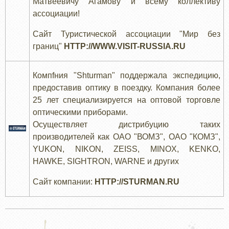
Матвеевичу Агамову и всему коллективу
ассоциации!
Сайт Туристической ассоциации "Мир без
границ"
HTTP://WWW.VISIT-RUSSIA.RU
Компfния "Shturman" поддержала экспедицию,
предоставив оптику в поездку. Компания более
25 лет специализируется на оптовой торговле
оптическими приборами.
Осуществляет дистрибуцию таких
производителей как ОАО "ВОМЗ", ОАО "КОМЗ",
YUKON, NIKON, ZEISS, MINOX, KENKO,
HAWKE, SIGHTRON, WARNE и других
Сайт компании:
HTTP://STURMAN.RU