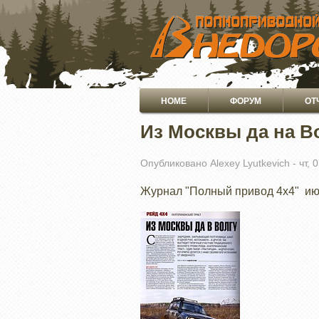
ПЕРЕЙТИ
К
ОСНОВНОМУ
СОДЕРЖАНИЮ
Основная
HOME
ФОРУМ
ОТ
навигация
Из Москвы да на В
Опубликовано
Alexey Lyutkevich
-
чт, 
Журнал "Полный привод 4х4" ию