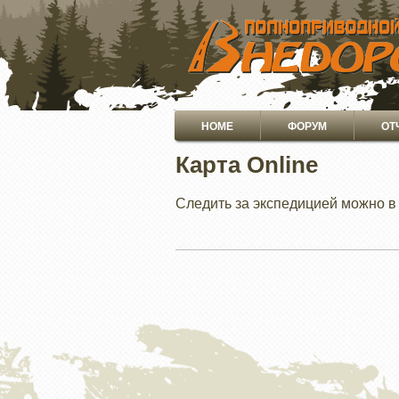
ПЕРЕЙТИ
К
ОСНОВНОМУ
СОДЕРЖАНИЮ
Основная
HOME
ФОРУМ
ОТ
навигация
Карта Online
Следить за экспедицией можно в 