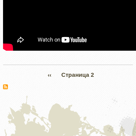
Нумерация
ПРЕДЫДУЩАЯ
‹‹
Страница 2
страниц
СТРАНИЦА