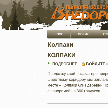
ПЕРЕЙТИ
К
ОСНОВНОМУ
СОДЕРЖАНИЮ
Основная
HOME
ФОРУМ
ОТ
навигация
Колпаки
КОЛПАКИ
ПОДРОБНЕЕ
О
ВОЙДИТЕ
КОЛПАКИ
Продолжу свой рассказ про прир
широтному коридору мы заплани
месте – Колпаки близ деревни Пр
с панорамой на 360 градусов.