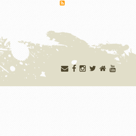
Меню
учётной
записи
пользователя