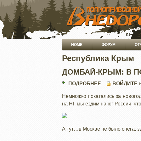
ПЕРЕЙТИ
К
ОСНОВНОМУ
СОДЕРЖАНИЮ
Основная
HOME
ФОРУМ
ОТ
навигация
Республика Крым
ДОМБАЙ-КРЫМ: В П
ПОДРОБНЕЕ
О
ВОЙДИТЕ
ДОМБАЙ-
Немножко покатались за новогод
КРЫМ:
на НГ мы ездим на юг России, чт
В
ПОИСКАХ
КОНТРАСТОВ
А тут…в Москве не было снега, 