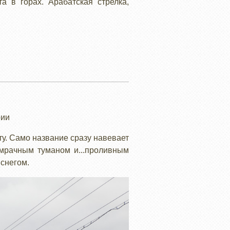
 в горах. Арабатская стрелка,
рии
у. Само название сразу навевает
 мрачным туманом и...проливным
снегом.