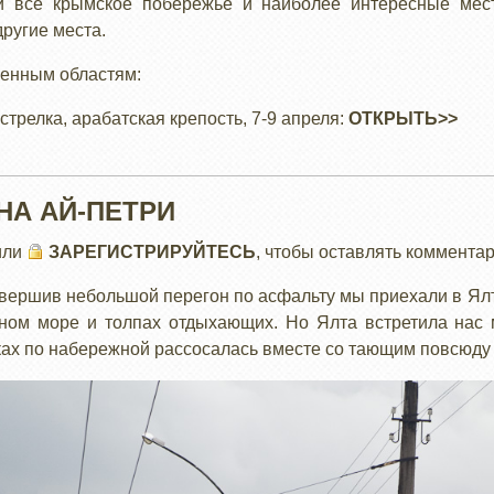
 все крымское побережье и наиболее интересные места
ругие места.
ленным областям:
стрелка, арабатская крепость, 7-9 апреля:
ОТКРЫТЬ>>
НА АЙ-ПЕТРИ
или
ЗАРЕГИСТРИРУЙТЕСЬ
, чтобы оставлять коммента
вершив небольшой перегон по асфальту мы приехали в Ялт
ном море и толпах отдыхающих. Но Ялта встретила нас
ках по набережной рассосалась вместе со тающим повсюду 