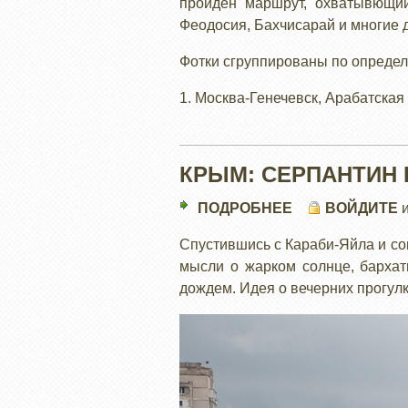
пройден маршрут, охватывющий
НЕСЕЗОН:
Феодосия, Бахчисарай и многие д
ОБЩАЯ
Фотки сгруппированы по опреде
1. Москва-Генечевск, Арабатская 
КРЫМ: СЕРПАНТИН 
ПОДРОБНЕЕ
О
ВОЙДИТЕ
КРЫМ:
Спустившись с Караби-Яйла и со
СЕРПАНТИН
мысли о жарком солнце, бархат
НА
дождем. Идея о вечерних прогул
АЙ-
ПЕТРИ