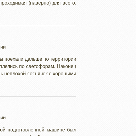
проходимая (наверно) для всего.
рии
мы поехали дальше по территории
 плелись по светофорам. Наконец
ень неплохой соснячек с хорошими
рии
дной подготовленной машине был