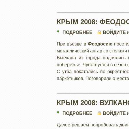
КРЫМ 2008: ФЕОДО
ПОДРОБНЕЕ
О
ВОЙДИТЕ
КРЫМ
При въезде
в Феодосию
посети
2008:
металлический ангар со стелажи 
ФЕОДОСИЯ
Выехава из города поднялись 
побережье. Чувствуется в сезон 
С утра покатались по окрестно
паркетников. Поговорили о мест
КРЫМ 2008: ВУЛКАН
ПОДРОБНЕЕ
О
ВОЙДИТЕ
КРЫМ
Далее решаем попробовать двига
2008: