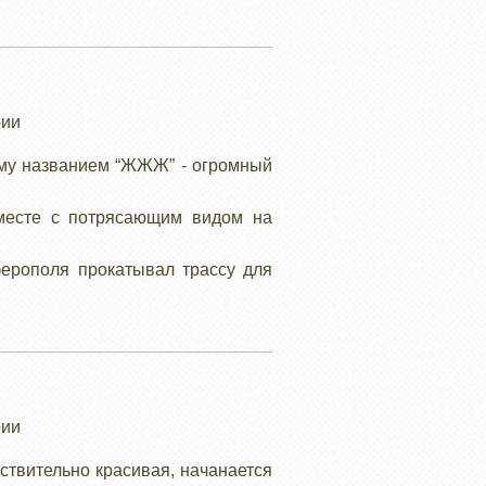
рии
ему названием “ЖЖЖ” - огромный
 месте с потрясающим видом на
.
ферополя прокатывал трассу для
рии
ствительно красивая, начанается