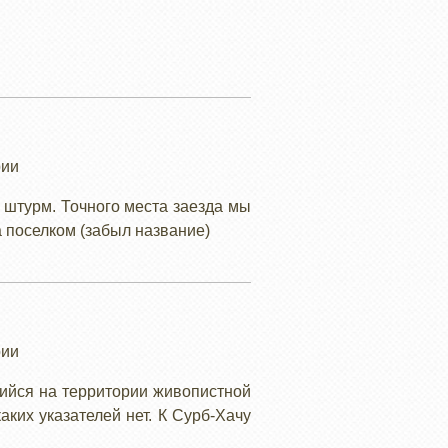
рии
 штурм. Точного места заезда мы
 поселком (забыл название)
рии
щийся на территории живопистной
ких указателей нет. К Сурб-Хачу