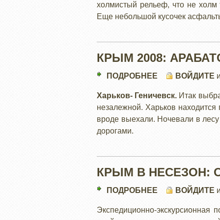
холмистый рельеф, что не холм 
ВУЛКАНОВКА,
Еще небольшой кусочек асфальты
КАЗАНТИП
КРЫМ 2008: АРАБА
ПОДРОБНЕЕ
О
ВОЙДИТЕ
КРЫМ
Харьков- Геничевск.
Итак выбра
2008:
незалежной. Харьков находится 
АРАБАТСКАЯ
вроде выехали. Ночевали в лесу 
СТРЕЛКА
дорогами.
КРЫМ В НЕСЕЗОН:
ПОДРОБНЕЕ
О
ВОЙДИТЕ
КРЫМ
Экспедиционно-экскурсионная п
В