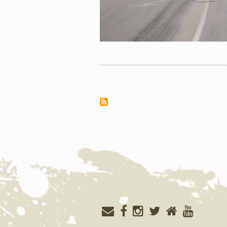
Нумерация
страниц