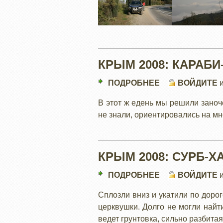
ЯЛТА-
БАХЧИСАРАЙ..
ОБРАТНО
КРЫМ 2008: КАРАБИ
ПОДРОБНЕЕ
О
ВОЙДИТЕ
КРЫМ
В этот ж едень мы решили заноч
2008:
не знали, ориентировались на м
КАРАБИ-
ЯЙЛА
КРЫМ 2008: СУРБ-Х
ПОДРОБНЕЕ
О
ВОЙДИТЕ
КРЫМ
Сплозли вниз и укатили по доро
2008:
церквушки. Долго не могли найт
СУРБ-
ведет грунтовка, сильно разбита
ХАЧ