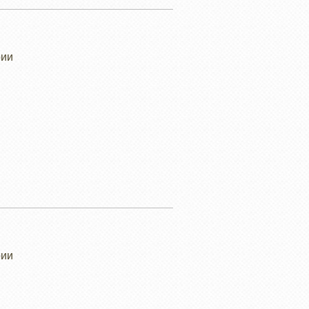
рии
рии