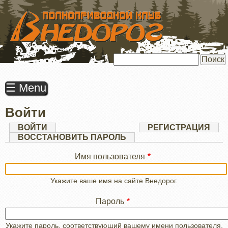
ПЕРЕЙТИ
К
ОСНОВНОМУ
СОДЕРЖАНИЮ
Поиск
☰ Menu
Войти
Главные
ВОЙТИ
(АКТИВНАЯ
РЕГИСТРАЦИЯ
ВКЛАДКА)
ВОССТАНОВИТЬ ПАРОЛЬ
вкладки
Имя пользователя
Укажите ваше имя на сайте Внедорог.
Пароль
Укажите пароль, соответствующий вашему имени пользователя.