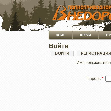
ПЕРЕЙТИ
К
ОСНОВНОМУ
СОДЕРЖАНИЮ
Основная
HOME
ФОРУМ
ОТ
навигация
Войти
Главные
ВОЙТИ
(АКТИВНАЯ
РЕГИСТРАЦИ
ВКЛАДКА)
вкладки
Имя пользователя
Пароль