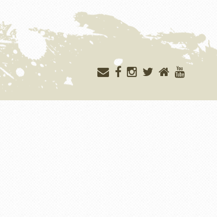
Меню
учётной
записи
пользователя