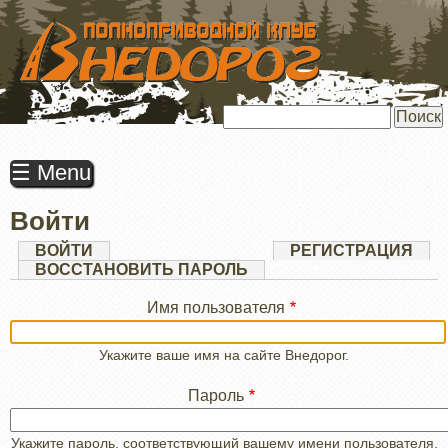
ПЕРЕЙТИ
К
ОСНОВНОМУ
СОДЕРЖАНИЮ
Поиск
☰ Menu
Войти
Главные
ВОЙТИ
(АКТИВНАЯ
РЕГИСТРАЦИЯ
ВКЛАДКА)
ВОССТАНОВИТЬ ПАРОЛЬ
вкладки
Имя пользователя
Укажите ваше имя на сайте Внедорог.
Пароль
Укажите пароль, соответствующий вашему имени пользователя.