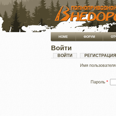
ПЕРЕЙТИ
К
ОСНОВНОМУ
СОДЕРЖАНИЮ
Основная
HOME
ФОРУМ
ОТ
навигация
Войти
Главные
ВОЙТИ
(АКТИВНАЯ
РЕГИСТРАЦИ
ВКЛАДКА)
вкладки
Имя пользователя
Пароль