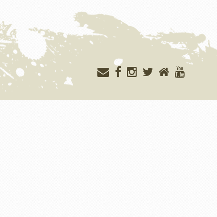
Меню
учётной
записи
пользователя