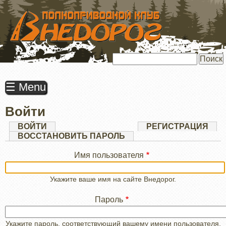
ПЕРЕЙТИ
К
ОСНОВНОМУ
СОДЕРЖАНИЮ
Поиск
☰ Menu
Войти
Главные
ВОЙТИ
(АКТИВНАЯ
РЕГИСТРАЦИЯ
ВКЛАДКА)
ВОССТАНОВИТЬ ПАРОЛЬ
вкладки
Имя пользователя
Укажите ваше имя на сайте Внедорог.
Пароль
Укажите пароль, соответствующий вашему имени пользователя.