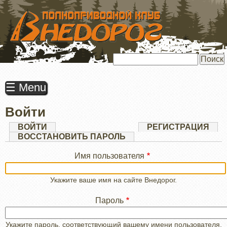
ПЕРЕЙТИ
К
ОСНОВНОМУ
СОДЕРЖАНИЮ
Поиск
☰ Menu
Войти
Главные
ВОЙТИ
(АКТИВНАЯ
РЕГИСТРАЦИЯ
ВКЛАДКА)
ВОССТАНОВИТЬ ПАРОЛЬ
вкладки
Имя пользователя
Укажите ваше имя на сайте Внедорог.
Пароль
Укажите пароль, соответствующий вашему имени пользователя.