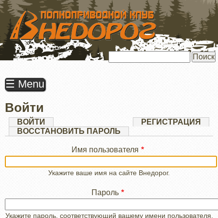
ПЕРЕЙТИ
К
ОСНОВНОМУ
СОДЕРЖАНИЮ
Поиск
☰ Menu
Войти
Главные
ВОЙТИ
(АКТИВНАЯ
РЕГИСТРАЦИЯ
ВКЛАДКА)
ВОССТАНОВИТЬ ПАРОЛЬ
вкладки
Имя пользователя
Укажите ваше имя на сайте Внедорог.
Пароль
Укажите пароль, соответствующий вашему имени пользователя.