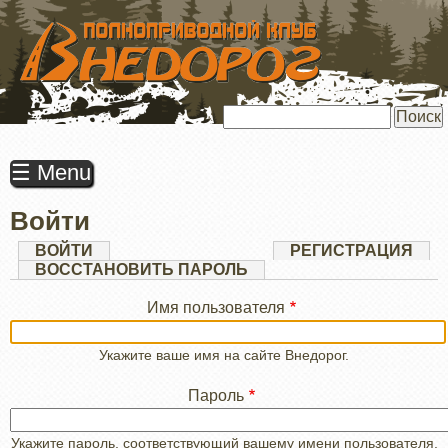
ПЕРЕЙТИ
К
ОСНОВНОМУ
СОДЕРЖАНИЮ
Поиск
☰ Menu
Войти
Главные
ВОЙТИ
(АКТИВНАЯ
РЕГИСТРАЦИЯ
ВКЛАДКА)
ВОССТАНОВИТЬ ПАРОЛЬ
вкладки
Имя пользователя
Укажите ваше имя на сайте Внедорог.
Пароль
Укажите пароль, соответствующий вашему имени пользователя.