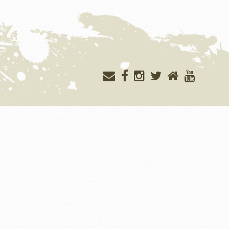
Меню
учётной
записи
пользователя