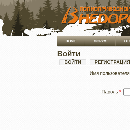
ПЕРЕЙТИ
К
ОСНОВНОМУ
СОДЕРЖАНИЮ
Основная
HOME
ФОРУМ
ОТ
навигация
Войти
Главные
ВОЙТИ
(АКТИВНАЯ
РЕГИСТРАЦИ
ВКЛАДКА)
вкладки
Имя пользователя
Пароль