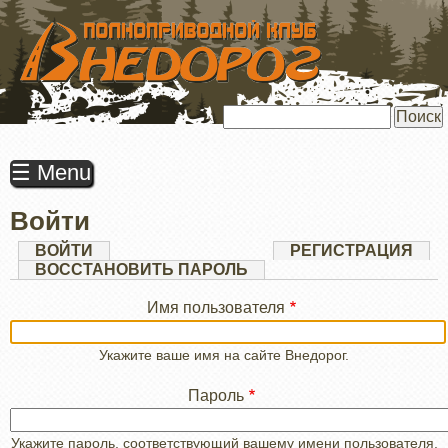
ПЕРЕЙТИ
К
ОСНОВНОМУ
СОДЕРЖАНИЮ
Поиск
☰ Menu
Войти
Главные
ВОЙТИ
(АКТИВНАЯ
РЕГИСТРАЦИЯ
ВКЛАДКА)
ВОССТАНОВИТЬ ПАРОЛЬ
вкладки
Имя пользователя
Укажите ваше имя на сайте Внедорог.
Пароль
Укажите пароль, соответствующий вашему имени пользователя.