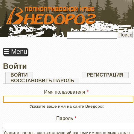
ПЕРЕЙТИ
К
ОСНОВНОМУ
СОДЕРЖАНИЮ
Поиск
☰ Menu
Войти
Главные
ВОЙТИ
(АКТИВНАЯ
РЕГИСТРАЦИЯ
ВКЛАДКА)
ВОССТАНОВИТЬ ПАРОЛЬ
вкладки
Имя пользователя
Укажите ваше имя на сайте Внедорог.
Пароль
Укажите пароль, соответствующий вашему имени пользователя.