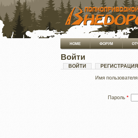
ПЕРЕЙТИ
К
ОСНОВНОМУ
СОДЕРЖАНИЮ
Основная
HOME
ФОРУМ
ОТ
навигация
Войти
Главные
ВОЙТИ
(АКТИВНАЯ
РЕГИСТРАЦИ
ВКЛАДКА)
вкладки
Имя пользователя
Пароль