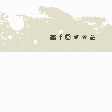
Меню
учётной
записи
пользователя