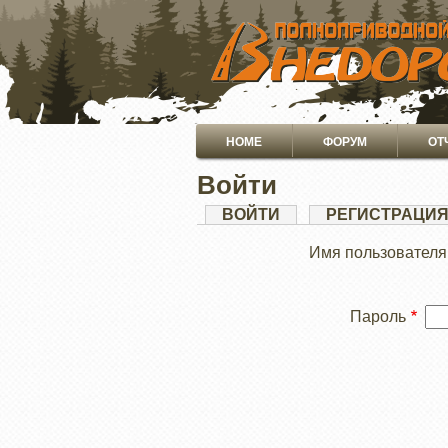
ПЕРЕЙТИ
К
ОСНОВНОМУ
СОДЕРЖАНИЮ
Основная
HOME
ФОРУМ
ОТ
навигация
Войти
Главные
ВОЙТИ
(АКТИВНАЯ
РЕГИСТРАЦИ
ВКЛАДКА)
вкладки
Имя пользователя
Пароль