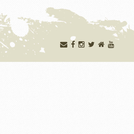
Меню
учётной
записи
пользователя