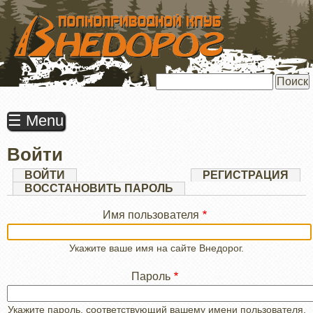
ПЕРЕЙТИ
К
ОСНОВНОМУ
СОДЕРЖАНИЮ
Поиск
☰ Menu
Войти
Главные
ВОЙТИ
(АКТИВНАЯ
РЕГИСТРАЦИЯ
ВКЛАДКА)
ВОССТАНОВИТЬ ПАРОЛЬ
вкладки
Имя пользователя
Укажите ваше имя на сайте Внедорог.
Пароль
Укажите пароль, соответствующий вашему имени пользователя.