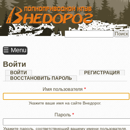
ПЕРЕЙТИ
К
ОСНОВНОМУ
СОДЕРЖАНИЮ
Поиск
☰ Menu
Войти
Главные
ВОЙТИ
(АКТИВНАЯ
РЕГИСТРАЦИЯ
ВКЛАДКА)
ВОССТАНОВИТЬ ПАРОЛЬ
вкладки
Имя пользователя
Укажите ваше имя на сайте Внедорог.
Пароль
Укажите пароль, соответствующий вашему имени пользователя.