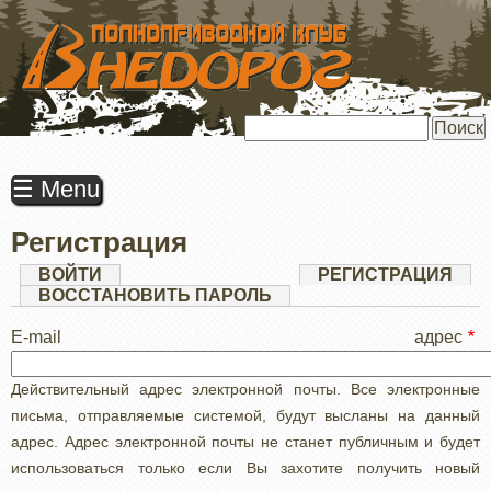
ПЕРЕЙТИ
К
ОСНОВНОМУ
СОДЕРЖАНИЮ
Поиск
☰ Menu
Регистрация
Главные
ВОЙТИ
РЕГИСТРАЦИЯ
(АК
ВКЛ
ВОССТАНОВИТЬ ПАРОЛЬ
вкладки
E-mail адрес
Действительный адрес электронной почты. Все электронные
письма, отправляемые системой, будут высланы на данный
адрес. Адрес электронной почты не станет публичным и будет
использоваться только если Вы захотите получить новый