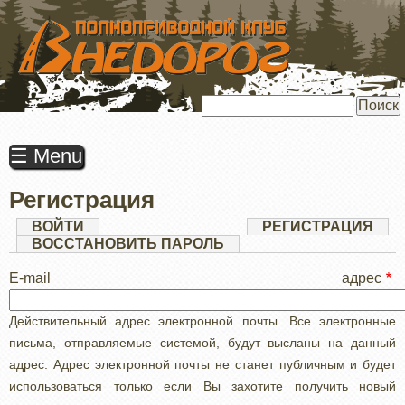
ПЕРЕЙТИ
К
ОСНОВНОМУ
СОДЕРЖАНИЮ
Поиск
☰ Menu
Регистрация
Главные
ВОЙТИ
РЕГИСТРАЦИЯ
(АК
ВКЛ
ВОССТАНОВИТЬ ПАРОЛЬ
вкладки
E-mail адрес
Действительный адрес электронной почты. Все электронные
письма, отправляемые системой, будут высланы на данный
адрес. Адрес электронной почты не станет публичным и будет
использоваться только если Вы захотите получить новый