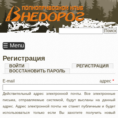
ПЕРЕЙТИ
К
ОСНОВНОМУ
СОДЕРЖАНИЮ
Поиск
☰ Menu
Регистрация
Главные
ВОЙТИ
РЕГИСТРАЦИЯ
(АК
ВКЛ
ВОССТАНОВИТЬ ПАРОЛЬ
вкладки
E-mail адрес
Действительный адрес электронной почты. Все электронные
письма, отправляемые системой, будут высланы на данный
адрес. Адрес электронной почты не станет публичным и будет
использоваться только если Вы захотите получить новый