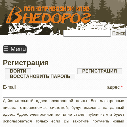
ПЕРЕЙТИ
К
ОСНОВНОМУ
СОДЕРЖАНИЮ
Поиск
☰ Menu
Регистрация
Главные
ВОЙТИ
РЕГИСТРАЦИЯ
(АК
ВКЛ
ВОССТАНОВИТЬ ПАРОЛЬ
вкладки
E-mail адрес
Действительный адрес электронной почты. Все электронные
письма, отправляемые системой, будут высланы на данный
адрес. Адрес электронной почты не станет публичным и будет
использоваться только если Вы захотите получить новый