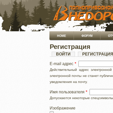
ПЕРЕЙТИ
К
ОСНОВНОМУ
СОДЕРЖАНИЮ
Основная
HOME
ФОРУМ
ОТ
навигация
Регистрация
Главные
ВОЙТИ
РЕГИСТРАЦИ
вкладки
E-mail адрес
Действительный адрес электронной
электронной почты не станет публич
уведомления на почту.
Имя пользователя
Допускаются некоторые спецсимволы, с
Изображение