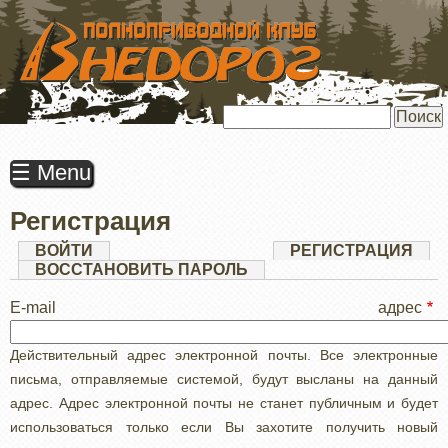
ПЕРЕЙТИ
К
ОСНОВНОМУ
СОДЕРЖАНИЮ
Поиск
☰ Menu
Регистрация
Главные
ВОЙТИ
РЕГИСТРАЦИЯ
(АК
ВКЛ
ВОССТАНОВИТЬ ПАРОЛЬ
вкладки
E-mail адрес
Действительный адрес электронной почты. Все электронные
письма, отправляемые системой, будут высланы на данный
адрес. Адрес электронной почты не станет публичным и будет
использоваться только если Вы захотите получить новый