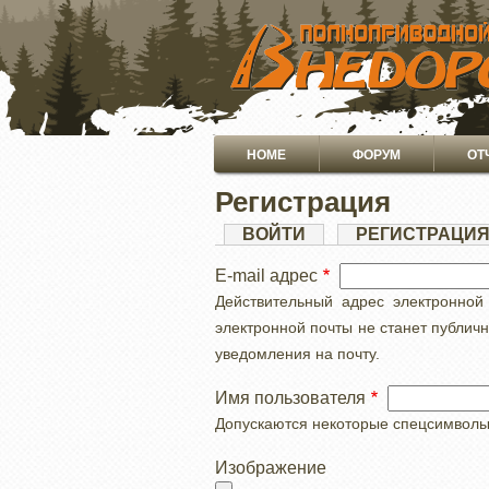
ПЕРЕЙТИ
К
ОСНОВНОМУ
СОДЕРЖАНИЮ
Основная
HOME
ФОРУМ
ОТ
навигация
Регистрация
Главные
ВОЙТИ
РЕГИСТРАЦИ
вкладки
E-mail адрес
Действительный адрес электронной
электронной почты не станет публич
уведомления на почту.
Имя пользователя
Допускаются некоторые спецсимволы, с
Изображение