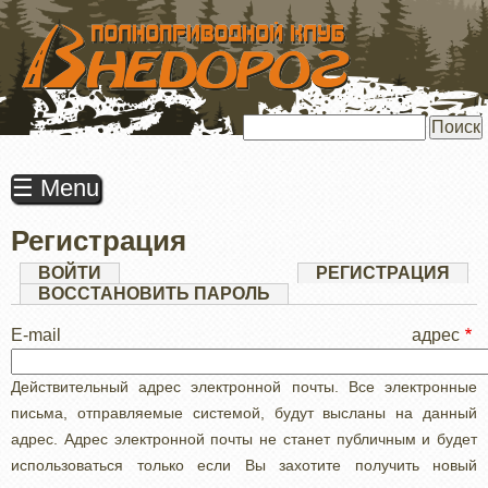
ПЕРЕЙТИ
К
ОСНОВНОМУ
СОДЕРЖАНИЮ
Поиск
☰ Menu
Регистрация
Главные
ВОЙТИ
РЕГИСТРАЦИЯ
(АК
ВКЛ
ВОССТАНОВИТЬ ПАРОЛЬ
вкладки
E-mail адрес
Действительный адрес электронной почты. Все электронные
письма, отправляемые системой, будут высланы на данный
адрес. Адрес электронной почты не станет публичным и будет
использоваться только если Вы захотите получить новый