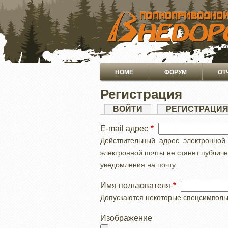
ПЕРЕЙТИ
К
ОСНОВНОМУ
СОДЕРЖАНИЮ
Основная
HOME
ФОРУМ
ОТ
навигация
Регистрация
Главные
ВОЙТИ
РЕГИСТРАЦИ
вкладки
E-mail адрес
Действительный адрес электронной
электронной почты не станет публич
уведомления на почту.
Имя пользователя
Допускаются некоторые спецсимволы, с
Изображение