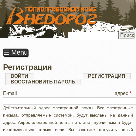
ПЕРЕЙТИ
К
ОСНОВНОМУ
СОДЕРЖАНИЮ
Поиск
☰ Menu
Регистрация
Главные
ВОЙТИ
РЕГИСТРАЦИЯ
(АК
ВКЛ
ВОССТАНОВИТЬ ПАРОЛЬ
вкладки
E-mail адрес
Действительный адрес электронной почты. Все электронные
письма, отправляемые системой, будут высланы на данный
адрес. Адрес электронной почты не станет публичным и будет
использоваться только если Вы захотите получить новый