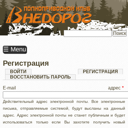
ПЕРЕЙТИ
К
ОСНОВНОМУ
СОДЕРЖАНИЮ
Поиск
☰ Menu
Регистрация
Главные
ВОЙТИ
РЕГИСТРАЦИЯ
(АК
ВКЛ
ВОССТАНОВИТЬ ПАРОЛЬ
вкладки
E-mail адрес
Действительный адрес электронной почты. Все электронные
письма, отправляемые системой, будут высланы на данный
адрес. Адрес электронной почты не станет публичным и будет
использоваться только если Вы захотите получить новый