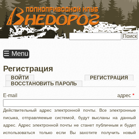
ПЕРЕЙТИ
К
ОСНОВНОМУ
СОДЕРЖАНИЮ
Поиск
☰ Menu
Регистрация
Главные
ВОЙТИ
РЕГИСТРАЦИЯ
(АК
ВКЛ
ВОССТАНОВИТЬ ПАРОЛЬ
вкладки
E-mail адрес
Действительный адрес электронной почты. Все электронные
письма, отправляемые системой, будут высланы на данный
адрес. Адрес электронной почты не станет публичным и будет
использоваться только если Вы захотите получить новый