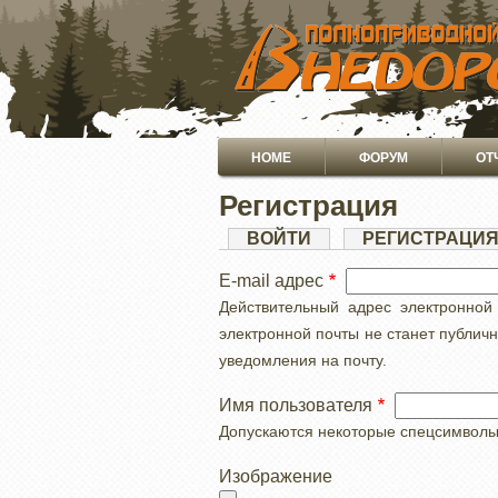
ПЕРЕЙТИ
К
ОСНОВНОМУ
СОДЕРЖАНИЮ
Основная
HOME
ФОРУМ
ОТ
навигация
Регистрация
Главные
ВОЙТИ
РЕГИСТРАЦИ
вкладки
E-mail адрес
Действительный адрес электронной
электронной почты не станет публич
уведомления на почту.
Имя пользователя
Допускаются некоторые спецсимволы, с
Изображение