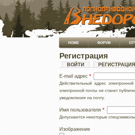
ПЕРЕЙТИ
К
ОСНОВНОМУ
СОДЕРЖАНИЮ
Основная
HOME
ФОРУМ
ОТ
навигация
Регистрация
Главные
ВОЙТИ
РЕГИСТРАЦИ
вкладки
E-mail адрес
Действительный адрес электронной
электронной почты не станет публич
уведомления на почту.
Имя пользователя
Допускаются некоторые спецсимволы, с
Изображение