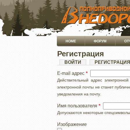
ПЕРЕЙТИ
К
ОСНОВНОМУ
СОДЕРЖАНИЮ
Основная
HOME
ФОРУМ
ОТ
навигация
Регистрация
Главные
ВОЙТИ
РЕГИСТРАЦИ
вкладки
E-mail адрес
Действительный адрес электронной
электронной почты не станет публич
уведомления на почту.
Имя пользователя
Допускаются некоторые спецсимволы, с
Изображение