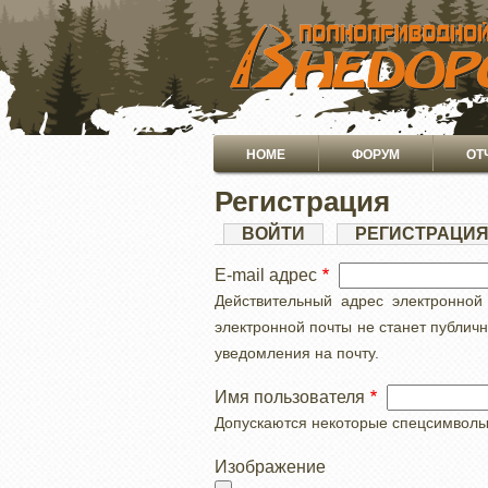
ПЕРЕЙТИ
К
ОСНОВНОМУ
СОДЕРЖАНИЮ
Основная
HOME
ФОРУМ
ОТ
навигация
Регистрация
Главные
ВОЙТИ
РЕГИСТРАЦИ
вкладки
E-mail адрес
Действительный адрес электронной
электронной почты не станет публич
уведомления на почту.
Имя пользователя
Допускаются некоторые спецсимволы, с
Изображение